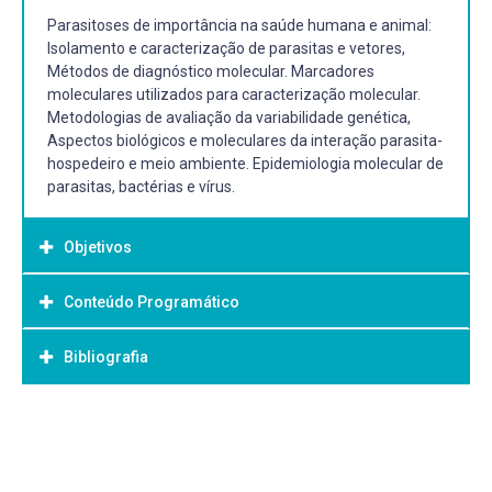
Parasitoses de importância na saúde humana e animal:
Isolamento e caracterização de parasitas e vetores,
Métodos de diagnóstico molecular. Marcadores
moleculares utilizados para caracterização molecular.
Metodologias de avaliação da variabilidade genética,
Aspectos biológicos e moleculares da interação parasita-
hospedeiro e meio ambiente. Epidemiologia molecular de
parasitas, bactérias e vírus.
Objetivos
Conteúdo Programático
Objetivo Geral:
Adquirir conhecimento sobre as características dos
Bibliografia
1.Introdução ao estudo de Caracterização Molecular e aos
agentes infecciosos parasitários e como caracterizá-los
Agentes infecciosos
molecularmente.
2.Características gerais de parasitas
Bibliografia Básica:
3. Principais grupos parasitários
4.Marcadores moleculares utilizados em Caracterização
NEVES, David Pereira. Parasitologia humana. 11. ed. São
Molecular
Paulo: Atheneu, 2005. 494 p. ISBN 8573797371