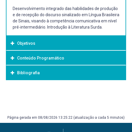
Desenvolvimento integrado das habilidades de produção
e de recepção do discurso sinalizado em Língua Brasileira
de Sinais, visando à competência comunicativa em nível
pré-intermediário. Introdução à Literatura Surda.
Objetivos
Conteúdo Programático
Objetivo Geral:
Gerais
Bibliografia
Desenvolver as habilidades de recepção e de produção
oral e escrita, visando às competências
linguística/gramatical, discursiva, estratégica e
Bibliografia Básica:
sociolinguística da Libras.
HEINZELMANN, Renata O.; GOMES, Anie P. G. (orgs)
Ampliar o processo de distanciamento do uso da língua
CADERNOS CONECTA LIBRAS. Rio de Janeiro. Arara Azul,
portuguesa no “continuum” em direção à Libras.
2015. KARNOPP, Lodenir B. ; KLEIN, Madalena; LUNARDI-
Paralelamente, iniciar o processo de análise
Página gerada em 08/08/2026 13:25:22 (atualização a cada 5 minutos)
LAZZARIN, Márcia L. (orgs.) Cultura Surda na
metalinguística da Libras enriquecida por reflexões
Contemporaneidade- negociações, intercorrências e
envolvendo os dois sistemas.
provocações. Canoas: ULBRA, 2011. KARNOPP, Lodenir B.;
Exercitar a reflexão e prática pedagógicas através de