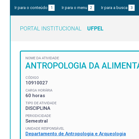
Ir para o conteúdo
1
Ir para o menu
2
Ir para a busca
3
PORTAL INSTITUCIONAL
UFPEL
NOME DA ATIVIDADE
ANTROPOLOGIA DA ALIMENT
CÓDIGO
10910027
CARGA HORÁRIA
60 horas
TIPO DE ATIVIDADE
DISCIPLINA
PERIODICIDADE
Semestral
UNIDADE RESPONSÁVEL
Departamento de Antropologia e Arqueologia