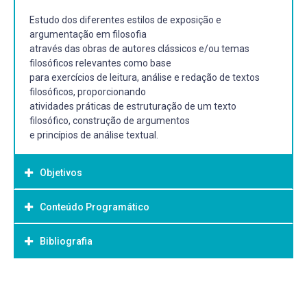
Estudo dos diferentes estilos de exposição e
argumentação em filosofia
através das obras de autores clássicos e/ou temas
filosóficos relevantes como base
para exercícios de leitura, análise e redação de textos
filosóficos, proporcionando
atividades práticas de estruturação de um texto
filosófico, construção de argumentos
e princípios de análise textual.
Objetivos
Conteúdo Programático
Objetivo Geral:
Geral: Capacitar o estudante para a leitura, análise,
Bibliografia
interpretação e redação de
textos filosóficos.
Bibliografia Básica:
Específicos:
BARBOSA, Evandro ; COSTA, Thaís C. Alves. Metodologia
- Exercitar os estudantes a identificação dos problemas