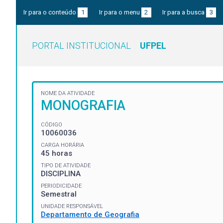
Ir para o conteúdo
1
Ir para o menu
2
Ir para a busca
3
PORTAL INSTITUCIONAL
UFPEL
NOME DA ATIVIDADE
MONOGRAFIA
CÓDIGO
10060036
CARGA HORÁRIA
45 horas
TIPO DE ATIVIDADE
DISCIPLINA
PERIODICIDADE
Semestral
UNIDADE RESPONSÁVEL
Departamento de Geografia