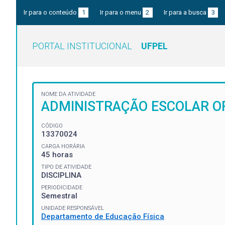
Ir para o conteúdo
1
Ir para o menu
2
Ir para a busca
3
PORTAL INSTITUCIONAL
UFPEL
NOME DA ATIVIDADE
ADMINISTRAÇÃO ESCOLAR OR
CÓDIGO
13370024
CARGA HORÁRIA
45 horas
TIPO DE ATIVIDADE
DISCIPLINA
PERIODICIDADE
Semestral
UNIDADE RESPONSÁVEL
Departamento de Educação Física