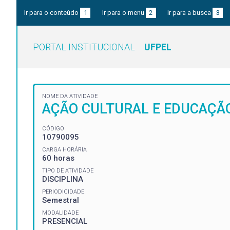
Ir para o conteúdo
1
Ir para o menu
2
Ir para a busca
3
PORTAL INSTITUCIONAL
UFPEL
NOME DA ATIVIDADE
AÇÃO CULTURAL E EDUCAÇÃO
CÓDIGO
10790095
CARGA HORÁRIA
60 horas
TIPO DE ATIVIDADE
DISCIPLINA
PERIODICIDADE
Semestral
MODALIDADE
PRESENCIAL