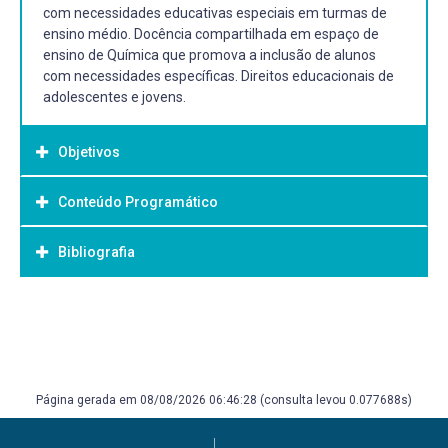
com necessidades educativas especiais em turmas de
ensino médio. Docência compartilhada em espaço de
ensino de Química que promova a inclusão de alunos
com necessidades específicas. Direitos educacionais de
adolescentes e jovens.
Objetivos
Conteúdo Programático
Objetivo Geral:
GERAL:
Bibliografia
Realizar estágio supervisionado em instituição de Ensino
Médio. Compartilhar o estágio com professor responsável
em uma turma que possui aluno com necessidades
Bibliografia Básica:
educativas específicas. Planejar, executar e avaliar
SACRISTÁN, J Gimeno; GÓMES, A. I. Pérez. Compreender
intervenções didáticas em aulas de Química, sob
e transformar o ensino. 4 ed., Porto Alegre: Artmed, 1998.
orientação de professor da universidade e supervisão de
P.
professor da escola.
Página gerada em 08/08/2026 06:46:28 (consulta levou 0.077688s)
SANTOS, Wildson L.; MALDANER, Otavio A. (Orgs.) Ensino
ESPECÍFICOS:
de Química em Foco. Ijuí: Unijuí, 2010.
Planejar e desenvolver atividades de ensino de Química