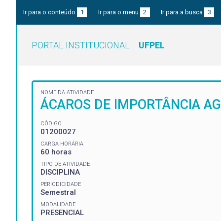
Ir para o conteúdo
1
Ir para o menu
2
Ir para a busca
3
PORTAL INSTITUCIONAL
UFPEL
NOME DA ATIVIDADE
ÁCAROS DE IMPORTÂNCIA AG
CÓDIGO
01200027
CARGA HORÁRIA
60 horas
TIPO DE ATIVIDADE
DISCIPLINA
PERIODICIDADE
Semestral
MODALIDADE
PRESENCIAL