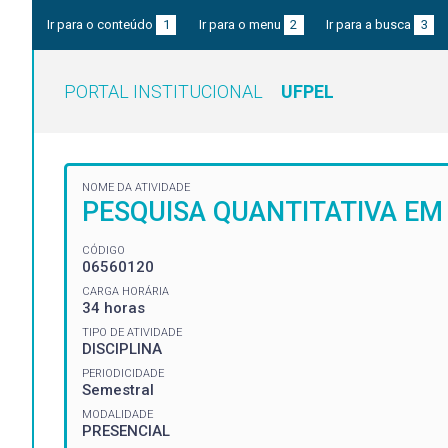
Ir para o conteúdo
1
Ir para o menu
2
Ir para a busca
3
PORTAL INSTITUCIONAL
UFPEL
NOME DA ATIVIDADE
PESQUISA QUANTITATIVA EM
CÓDIGO
06560120
CARGA HORÁRIA
34 horas
TIPO DE ATIVIDADE
DISCIPLINA
PERIODICIDADE
Semestral
MODALIDADE
PRESENCIAL