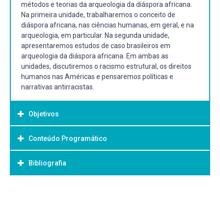
métodos e teorias da arqueologia da diáspora africana.
Na primeira unidade, trabalharemos o conceito de
diáspora africana, nas ciências humanas, em geral, e na
arqueologia, em particular. Na segunda unidade,
apresentaremos estudos de caso brasileiros em
arqueologia da diáspora africana. Em ambas as
unidades, discutiremos o racismo estrutural, os direitos
humanos nas Américas e pensaremos políticas e
narrativas antirracistas.
Objetivos
Conteúdo Programático
Objetivo Geral:
Geral:
Bibliografia
-Apresentar o processo histórico de formação do Brasil
através da arqueologia da diáspora africana.
Específicos:
Bibliografia Básica:
-Debater as principais correntes teóricas e metodológicas
AGOSTINI, Camilla (Org.). Objetos da escravidão:
da Arqueologia da Diáspora Africana.
abordagens sobre a cultura material da escravidão e seu