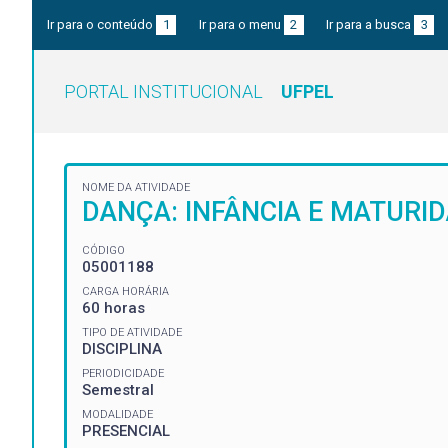
Ir para o conteúdo
1
Ir para o menu
2
Ir para a busca
3
PORTAL INSTITUCIONAL
UFPEL
NOME DA ATIVIDADE
DANÇA: INFÂNCIA E MATURI
CÓDIGO
05001188
CARGA HORÁRIA
60 horas
TIPO DE ATIVIDADE
DISCIPLINA
PERIODICIDADE
Semestral
MODALIDADE
PRESENCIAL