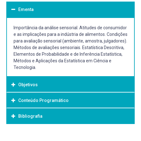
Ementa
Importância da análise sensorial. Atitudes de consumidor
e as implicações para a indústria de alimentos. Condições
para avaliação sensorial (ambiente, amostra, julgadores).
Métodos de avaliações sensoriais. Estatística Descritiva,
Elementos de Probabilidade e de Inferência Estatística,
Métodos e Aplicações da Estatística em Ciência e
Tecnologia.
Objetivos
Conteúdo Programático
Objetivo Geral:
Capacitar o discente a conhecer a importância da análise
Bibliografia
sensorial de alimentos e satisfazer as expectativas dos
consumidores por produtos variados e de qualidade.
Compreender a base conceitual e metodológica da
Bibliografia Básica:
estatística requerida no planejamento, análise de dados e