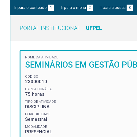
Ir para o conteúdo
1
Ir para o menu
2
Ir para a busca
3
PORTAL INSTITUCIONAL
UFPEL
NOME DA ATIVIDADE
SEMINÁRIOS EM GESTÃO PÚBL
CÓDIGO
23000010
CARGA HORÁRIA
75 horas
TIPO DE ATIVIDADE
DISCIPLINA
PERIODICIDADE
Semestral
MODALIDADE
PRESENCIAL