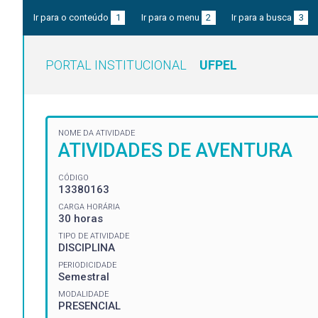
Ir para o conteúdo
1
Ir para o menu
2
Ir para a busca
3
PORTAL INSTITUCIONAL
UFPEL
NOME DA ATIVIDADE
ATIVIDADES DE AVENTURA
CÓDIGO
13380163
CARGA HORÁRIA
30 horas
TIPO DE ATIVIDADE
DISCIPLINA
PERIODICIDADE
Semestral
MODALIDADE
PRESENCIAL