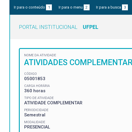
Ir para o conteúdo
1
Ir para o menu
2
Ir para a busca
3
PORTAL INSTITUCIONAL
UFPEL
NOME DA ATIVIDADE
ATIVIDADES COMPLEMENTA
CÓDIGO
05001853
CARGA HORÁRIA
360 horas
TIPO DE ATIVIDADE
ATIVIDADE COMPLEMENTAR
PERIODICIDADE
Semestral
MODALIDADE
PRESENCIAL