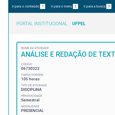
Ir para o conteúdo
1
Ir para o menu
2
Ir para a busca
3
PORTAL INSTITUCIONAL
UFPEL
NOME DA ATIVIDADE
ANÁLISE E REDAÇÃO DE TEXT
CÓDIGO
06730322
CARGA HORÁRIA
105 horas
TIPO DE ATIVIDADE
DISCIPLINA
PERIODICIDADE
Semestral
MODALIDADE
PRESENCIAL