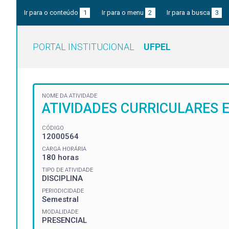
Ir para o conteúdo
1
Ir para o menu
2
Ir para a busca
3
PORTAL INSTITUCIONAL
UFPEL
NOME DA ATIVIDADE
ATIVIDADES CURRICULARES 
CÓDIGO
12000564
CARGA HORÁRIA
180 horas
TIPO DE ATIVIDADE
DISCIPLINA
PERIODICIDADE
Semestral
MODALIDADE
PRESENCIAL