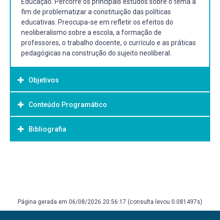
Educação. Percorre os principais estudos sobre o tema a
fim de problematizar a constituição das políticas
educativas. Preocupa-se em refletir os efeitos do
neoliberalismo sobre a escola, a formação de
professores, o trabalho docente, o currículo e as práticas
pedagógicas na construção do sujeito neoliberal.
Objetivos
Conteúdo Programático
Objetivo Geral:
Bibliografia
1. Neoliberalismo 20 horas-aula
2. Sujeito neoliberal 24 horas-aula
3. Efeitos na educação 24 horas-aula
Bibliografia Básica:
BROWN, W. Nas ruínas do neoliberalismo: a ascensão da
política antidemocrática no ocidente. São Paulo: Editora
Filosófica Politéia, 2019.
Página gerada em 06/08/2026 20:56:17 (consulta levou 0.081497s)
DARDOT, Pierre.; LAVAL, Christian. A nova razão do
mundo: ensaio sobre a sociedade neoliberal. São Paulo: