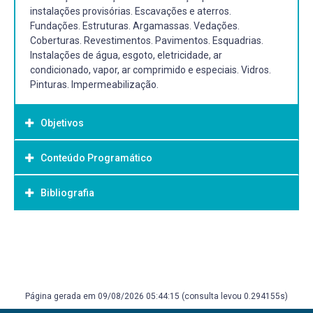
instalações provisórias. Escavações e aterros.
Fundações. Estruturas. Argamassas. Vedações.
Coberturas. Revestimentos. Pavimentos. Esquadrias.
Instalações de água, esgoto, eletricidade, ar
condicionado, vapor, ar comprimido e especiais. Vidros.
Pinturas. Impermeabilização.
Objetivos
Conteúdo Programático
Objetivo Geral:
- Conhecer e aplicar, adequadamente, as diversas
Bibliografia
1.INTRODUÇÃO
técnicas de execução de uma obra de construção civil.
1.1-Conceito de técnica das construções.
1.2-Papel do engenheiro na condução dos trabalhos de
Bibliografia Básica:
construção.
1.3-Tipos de construção. Residenciais. Comerciais.
ALBUQUERQUE Alexandre. Construções civis. 4.ed. São
Industriais. Rurais.
Paulo: Empresa Gráfica da Revista dos Tribunais, 1953.
1.4-Obras hidráulicas. Obras viárias. Obras diversas.
AZEVEDO, Hélio Alves de. O edifício até sua cobertura.
Página gerada em 09/08/2026 05:44:15 (consulta levou 0.294155s)
2.SERVIÇOS INICIAIS
2.ed. São Paulo: Edgard Blücher, 1998, 182p.