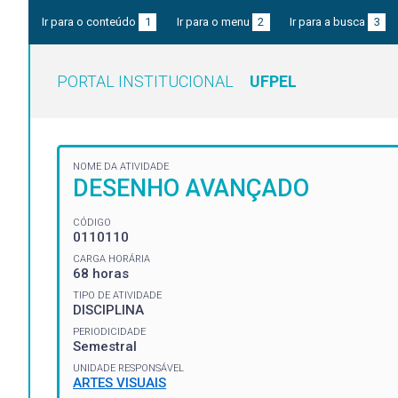
Ir para o conteúdo
1
Ir para o menu
2
Ir para a busca
3
PORTAL INSTITUCIONAL
UFPEL
NOME DA ATIVIDADE
DESENHO AVANÇADO
CÓDIGO
0110110
CARGA HORÁRIA
68 horas
TIPO DE ATIVIDADE
DISCIPLINA
PERIODICIDADE
Semestral
UNIDADE RESPONSÁVEL
ARTES VISUAIS