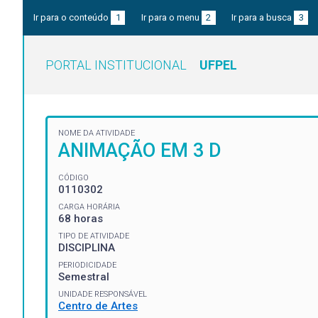
Ir para o conteúdo
1
Ir para o menu
2
Ir para a busca
3
PORTAL INSTITUCIONAL
UFPEL
NOME DA ATIVIDADE
ANIMAÇÃO EM 3 D
CÓDIGO
0110302
CARGA HORÁRIA
68 horas
TIPO DE ATIVIDADE
DISCIPLINA
PERIODICIDADE
Semestral
UNIDADE RESPONSÁVEL
Centro de Artes