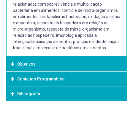
relacionados com sobrevivência e multiplicação
bacteriana em alimentos; controle de micro-organismos
em alimentos; metabolismo bacteriano, oxidação aeróbia
e anaeróbia; resposta do hospedeiro em relação ao
micro-organismo, resposta do micro-organismo em
relação ao hospedeiro, imunologia aplicada a
infecção/intoxicação alimentar; práticas de identificação
tradicional e molecular de bactérias em alimentos
Objetivos
Conteúdo Programático
Objetivo Geral:
Estudar a astrutura e morfologia de bactérias
Bibliografia
UNIDADE 1. Bacteriologia geral:
relacionadas com doenças transmitidas por alimentos
(DTA); aspectos genéticos relacionados com
Morfologia e estrutura da célula bacteriana.
sobrevivência e virulência bacteriana, mecanismos de
Bibliografia Básica:
regulação gênica; fatores relacionados com sobrevivência
Genética bacteriana
ABBAS, A.K.M., LICHTMAN, A.H., Pillai,.S. Cellular and
e multiplicação bacteriana em alimentos; controle de
Molecullar Immunology. 8 ed., Phyladephia: W.B. Saunders
micro-organismos em alimentos; metabolismo