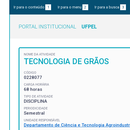
Ir para o conteúdo
1
Ir para o menu
2
Ir para a busca
3
PORTAL INSTITUCIONAL
UFPEL
NOME DA ATIVIDADE
TECNOLOGIA DE GRÃOS
CÓDIGO
0228077
CARGA HORÁRIA
68 horas
TIPO DE ATIVIDADE
DISCIPLINA
PERIODICIDADE
Semestral
UNIDADE RESPONSÁVEL
Departamento de Ciência e Tecnologia Agroindustr