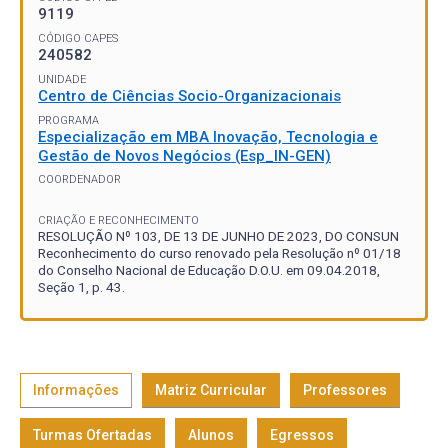
9119
CÓDIGO CAPES
240582
UNIDADE
Centro de Ciências Socio-Organizacionais
PROGRAMA
Especialização em MBA Inovação, Tecnologia e
Gestão de Novos Negócios (Esp_IN-GEN)
COORDENADOR
CRIAÇÃO E RECONHECIMENTO
RESOLUÇÃO Nº 103, DE 13 DE JUNHO DE 2023, DO CONSUN
Reconhecimento do curso renovado pela Resolução nº 01/18
do Conselho Nacional de Educação D.O.U. em 09.04.2018,
Seção 1, p. 43.
Informações
Matriz Curricular
Professores
Turmas Ofertadas
Alunos
Egressos