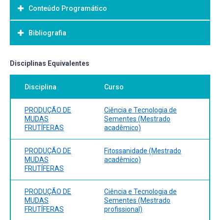
Conteúdo Programático
Objetivo Geral:
Bibliografia
Bibliografia Básica:
Disciplinas Equivalentes
Disciplina
Curso
PRODUÇÃO DE
Ciência e Tecnologia de
MUDAS
Sementes (Mestrado
FRUTÍFERAS
acadêmico)
PRODUÇÃO DE
Fitossanidade (Mestrado
MUDAS
acadêmico)
FRUTÍFERAS
PRODUÇÃO DE
Ciência e Tecnologia de
MUDAS
Sementes (Mestrado
FRUTÍFERAS
profissional)