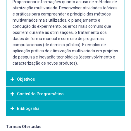
Proporcionar informações quanto ao uso de métodos de
otimização multivariada. Desenvolver atividades teóricas
e práticas para compreender o princípio dos métodos
multivariados mais utilizados, o planejamento e
condução do experimento, os erros mais comuns que
ocorrem durante as otimizações, o tratamento dos
dados de forma manual e com uso de programas
computacionais (de domínio público). Exemplos de
aplicação prática de otimização multivariada em projetos
de pesquisa e inovação tecnológica (desenvolvimento e
caracterização de novos produtos).
Objetivos
Conteúdo Programático
Objetivo Geral:
Capacitar alunos de pós-graduação em (1)
Bibliografia
Planejamentos Multivariados Completos; (2)
Planejamentos Multivariados para Muitas Variáveis; (3)
Planejamentos Multivariados de Misturas; e (4) Execução
Bibliografia Básica:
Turmas Ofertadas
de Planejamentos Multivariados.