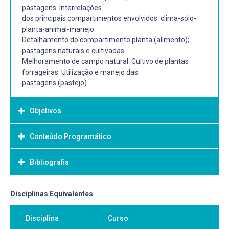
pastagens. Interrelações
dos principais compartimentos envolvidos: clima-solo-
planta-animal-manejo.
Detalhamento do compartimento planta (alimento);
pastagens naturais e cultivadas.
Melhoramento de campo natural. Cultivo de plantas
forrageiras. Utilização e manejo das
pastagens (pastejo).
Objetivos
Conteúdo Programático
Objetivo Geral:
Objetivo geral: Analisar os compartimentos (clima-solo-
Bibliografia
planta-animal-manejo)
envolvidos na cadeia de produção animal (carne, leite, lã
etc.) baseada em pastagens
Bibliografia Básica:
Disciplinas Equivalentes
naturais e cultivadas.
KIRCHOF, B. Alimentação da vaca leiteira. Guaíba
Objetivos específicos: Analisar mais detalhadamente o
Disciplina
Curso
Agropecuária, 1997. 111p. BARNES, F.R.; MÜLLER, D.A.;
compartimento denominado