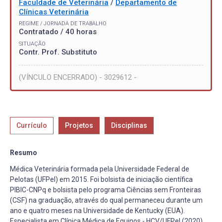
Faculdade de Veterinária
/
Departamento de
Clínicas Veterinária
REGIME / JORNADA DE TRABALHO
Contratado / 40 horas
SITUAÇÃO
Contr. Prof. Substituto
(VÍNCULO ENCERRADO) - 3029612 -
Currículo
Projetos
Disciplinas
Resumo
Médica Veterinária formada pela Universidade Federal de
Pelotas (UFPel) em 2015. Foi bolsista de iniciação científica
PIBIC-CNPq e bolsista pelo programa Ciências sem Fronteiras
(CSF) na graduação, através do qual permaneceu durante um
ano e quatro meses na Universidade de Kentucky (EUA).
Especialista em Clínica Médica de Equinos - HCV/UFPel (2020),