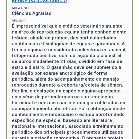
BRUNA DA ROSA CURCIO
ÁREA CNPQ
Ciências Agrárias
RESUMO
É imprescindível que o médico veterinário atuante
na área de reprodução equina tenha conhecimento
teórico, aliado ao prático, das particularidades
anatômicas e fisiológicas de éguas e garanhões. A
fêmea equina é considerada poliéstrica estacional,
fotoperíodo positivo, com duração do ciclo estral
de aproximadamente 21 dias, dividido em fase de
estro e diestro. O garanhão deve ser submetido a
avaliação por exame andrológico de forma
periódica, além do acompanhamento do manejo
reprodutivo durante a cobertura/coleta de sêmen.
Por fim, a gestação na espécie equina apresenta
uma série de particularidas na sua regulação
hormonal e com isso nas metodolgias utilizadas no
acompanhamento obstétrico. Para obtenção deste
conhecimento é necessário o estudo aprofundado
específico na espécie, baseado em literatura
nacional e internacional, associado a treinamento
periódico dos principais procedimentos utilizados
durante a estação reprodutiva. O presente projeto