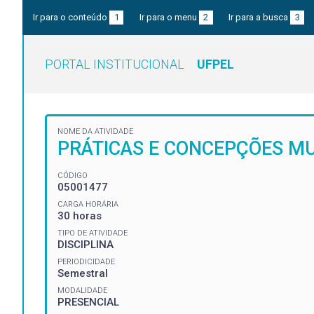
Ir para o conteúdo
1
Ir para o menu
2
Ir para a busca
3
PORTAL INSTITUCIONAL
UFPEL
NOME DA ATIVIDADE
PRÁTICAS E CONCEPÇÕES MU
CÓDIGO
05001477
CARGA HORÁRIA
30 horas
TIPO DE ATIVIDADE
DISCIPLINA
PERIODICIDADE
Semestral
MODALIDADE
PRESENCIAL