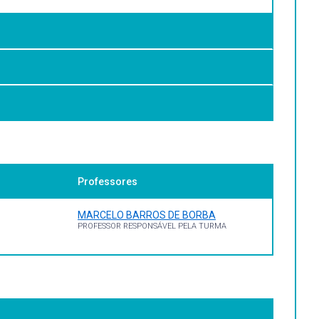
as principais manifestações musicais afro-diaspóricas;
 de Janeiro: UFRJ, 2020. Disponível em:
Professores
003. Disponível em:
MARCELO BARROS DE BORBA
PROFESSOR RESPONSÁVEL PELA TURMA
ww.saberestradicionais.org/publicacoes-dos-mestres-nego-
. Salvador: UFBA, 2014 Disponível em: