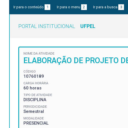
Ir para o conteúdo
1
Ir para o menu
2
Ir para a busca
3
PORTAL INSTITUCIONAL
UFPEL
NOME DA ATIVIDADE
ELABORAÇÃO DE PROJETO DE
CÓDIGO
10760189
CARGA HORÁRIA
60 horas
TIPO DE ATIVIDADE
DISCIPLINA
PERIODICIDADE
Semestral
MODALIDADE
PRESENCIAL