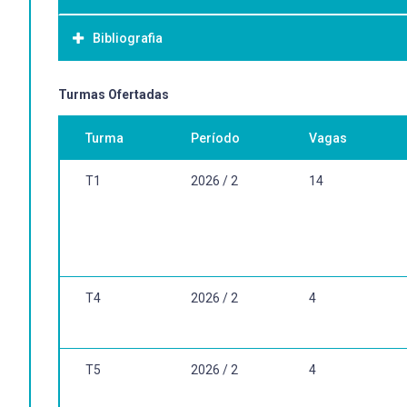
O objetivo da disciplina é o desenvolvimento do projeto d
Bibliografia
Bibliografia Básica:
Turmas Ofertadas
A ser definida conjuntamente com o orientador.
Turma
Período
Vagas
Bibliografia Complementar:
T1
2026 / 2
14
A ser definida conjuntamente com o orientador.
T4
2026 / 2
4
T5
2026 / 2
4