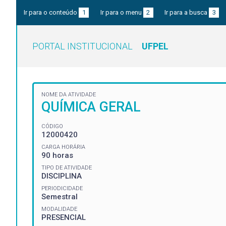
Ir para o conteúdo
1
Ir para o menu
2
Ir para a busca
3
PORTAL INSTITUCIONAL
UFPEL
NOME DA ATIVIDADE
QUÍMICA GERAL
CÓDIGO
12000420
CARGA HORÁRIA
90 horas
TIPO DE ATIVIDADE
DISCIPLINA
PERIODICIDADE
Semestral
MODALIDADE
PRESENCIAL