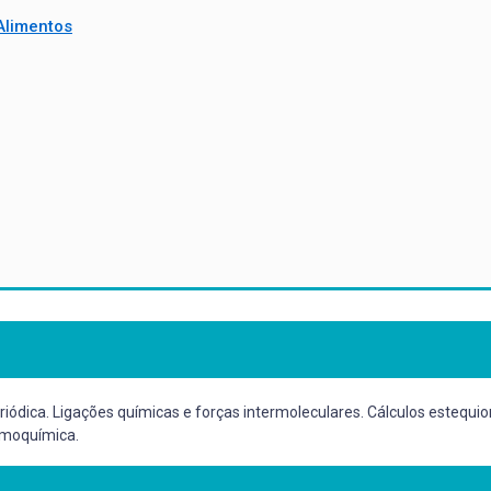
Alimentos
riódica. Ligações químicas e forças intermoleculares. Cálculos estequi
ermoquímica.