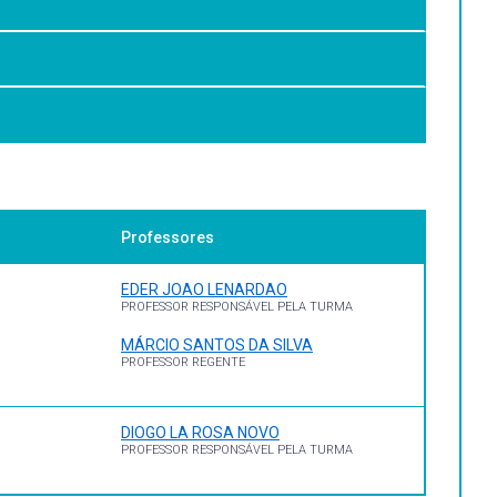
s dessa ciência, permitindo aprimorar conteúdos
nline)
Professores
EDER JOAO LENARDAO
PROFESSOR RESPONSÁVEL PELA TURMA
MÁRCIO SANTOS DA SILVA
PROFESSOR REGENTE
681 p.
DIOGO LA ROSA NOVO
books/9788565837316.
PROFESSOR RESPONSÁVEL PELA TURMA