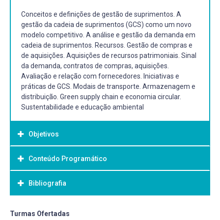
Conceitos e definições de gestão de suprimentos. A
gestão da cadeia de suprimentos (GCS) como um novo
modelo competitivo. A análise e gestão da demanda em
cadeia de suprimentos. Recursos. Gestão de compras e
de aquisições. Aquisições de recursos patrimoniais. Sinal
da demanda, contratos de compras, aquisições.
Avaliação e relação com fornecedores. Iniciativas e
práticas de GCS. Modais de transporte. Armazenagem e
distribuição. Green supply chain e economia circular.
Sustentabilidade e educação ambiental
Objetivos
Conteúdo Programático
Objetivo Geral:
Proporcionar conhecimentos técnicos e gerenciais na
Bibliografia
área de suprimentos, bem como sua inter-relação com as
demais áreas da organização, fornecendo condições de
aprendizagem no desenvolvimento e implantação dos
Bibliografia Básica:
Turmas Ofertadas
processos de suprimento, armazenagem, controle de