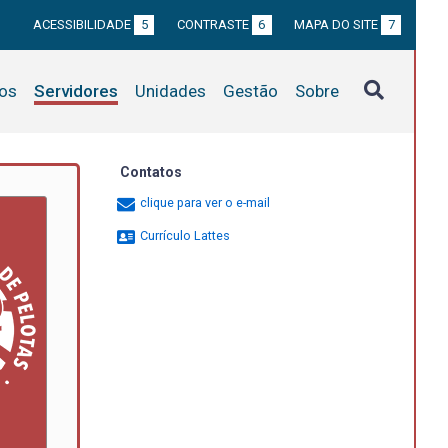
ACESSIBILIDADE
5
CONTRASTE
6
MAPA DO SITE
7
tos
Servidores
Unidades
Gestão
Sobre
Contatos
clique para ver o e-mail
Currículo Lattes