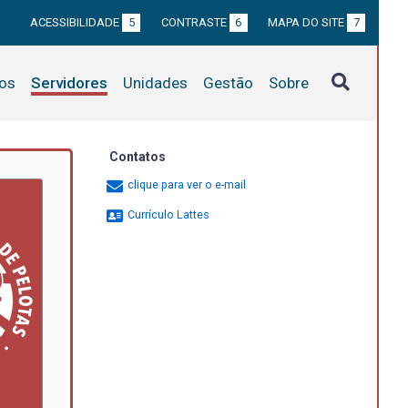
ACESSIBILIDADE
5
CONTRASTE
6
MAPA DO SITE
7
tos
Servidores
Unidades
Gestão
Sobre
Contatos
clique para ver o e-mail
Currículo Lattes