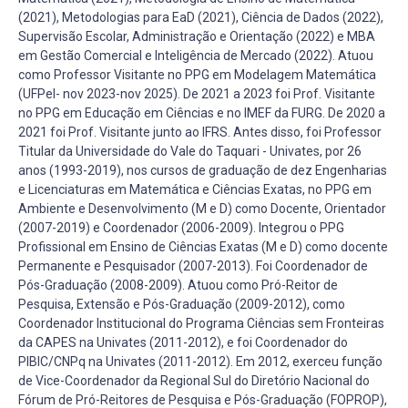
(2021), Metodologias para EaD (2021), Ciência de Dados (2022),
Supervisão Escolar, Administração e Orientação (2022) e MBA
em Gestão Comercial e Inteligência de Mercado (2022). Atuou
como Professor Visitante no PPG em Modelagem Matemática
(UFPel- nov 2023-nov 2025). De 2021 a 2023 foi Prof. Visitante
no PPG em Educação em Ciências e no IMEF da FURG. De 2020 a
2021 foi Prof. Visitante junto ao IFRS. Antes disso, foi Professor
Titular da Universidade do Vale do Taquari - Univates, por 26
anos (1993-2019), nos cursos de graduação de dez Engenharias
e Licenciaturas em Matemática e Ciências Exatas, no PPG em
Ambiente e Desenvolvimento (M e D) como Docente, Orientador
(2007-2019) e Coordenador (2006-2009). Integrou o PPG
Profissional em Ensino de Ciências Exatas (M e D) como docente
Permanente e Pesquisador (2007-2013). Foi Coordenador de
Pós-Graduação (2008-2009). Atuou como Pró-Reitor de
Pesquisa, Extensão e Pós-Graduação (2009-2012), como
Coordenador Institucional do Programa Ciências sem Fronteiras
da CAPES na Univates (2011-2012), e foi Coordenador do
PIBIC/CNPq na Univates (2011-2012). Em 2012, exerceu função
de Vice-Coordenador da Regional Sul do Diretório Nacional do
Fórum de Pró-Reitores de Pesquisa e Pós-Graduação (FOPROP),