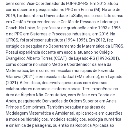
bem como Vice-Coordenador do FOPROP-RS. Em 2013 atuou
como docente e pesquisador no PPG em Ensino (M). No ano de
2019, foi docente na Universidade LaSalle, nos cursos lato sensu
em Gestão Empreendedora e Gestão de Pessoas e Liderança
Coach. Na Unisc, foi professor de graduação entre 1993 e 1996,
e no PPG em Sistemas e Processos Industriais, em 2016. Na
UFRGS, foi professor substituto (1994-1995). Em 2012, fez
estágio de pesquisa no Departamento de Matemática da UFRGS.
Possui experiência docente em escola, atuando no Colégio
Evangélico Alberto Torres (CEAT), de Lajeado-RS (1993-2001),
como docente no Ensino Médio e Coordenador da área da
Matemática, bem como em escolas municipais de Fazenda
Vilanova (2021) e em escola estadual (EM noturno), em Lajeado
(2021). Além disso, desenvolve pesquisas com diversos
colaboradores nacionais e internacionais. Tem experiência na
área de Álgebra Não-Comutativa, com ênfase em Teoria de
Aneis, pesquisando Derivações de Ordem Superior em Aneis
Primos e Semiprimos. Também pesquisa nas áreas de
Modelagem Matemática e Ambiental, aplicando-a em questões
a modelos hidrológicos, modelos ecológicos, ecologia numérica
e dinâmica de paisagens, ou então na Robótica Aplicada ao