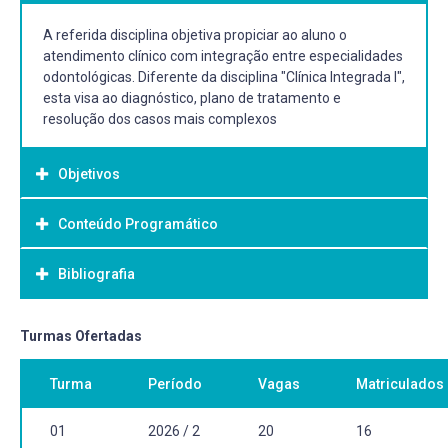
A referida disciplina objetiva propiciar ao aluno o
atendimento clínico com integração entre especialidades
odontológicas. Diferente da disciplina "Clínica Integrada I",
esta visa ao diagnóstico, plano de tratamento e
resolução dos casos mais complexos
Objetivos
Conteúdo Programático
Objetivo Geral:
A referida disciplina objetiva propiciar ao aluno o
Bibliografia
atendimento clínico com integração entre especialidades
odontológicas. Diferente da disciplina "Clínica Integrada I",
esta visa ao diagnóstico, plano de tratamento e resolução
Bibliografia Básica:
Turmas Ofertadas
dos casos mais complexos
Sem bibliografia específica
Turma
Período
Vagas
Matriculados
01
2026 / 2
20
16