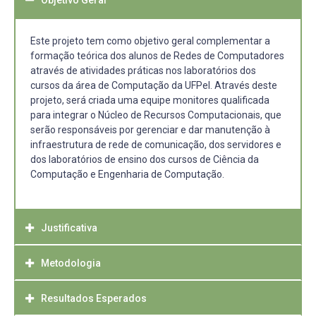
Este projeto tem como objetivo geral complementar a
formação teórica dos alunos de Redes de Computadores
através de atividades práticas nos laboratórios dos
cursos da área de Computação da UFPel. Através deste
projeto, será criada uma equipe monitores qualificada
para integrar o Núcleo de Recursos Computacionais, que
serão responsáveis por gerenciar e dar manutenção à
infraestrutura de rede de comunicação, dos servidores e
dos laboratórios de ensino dos cursos de Ciência da
Computação e Engenharia de Computação.
Justificativa
Metodologia
Atualmente, a oferta de cursos de ensino superior exige
uma infraestrutura computacional a fim de disponibilizar
serviços online, laboratórios de ensino e pesquisa
Resultados Esperados
De modo a seguir e executar o Projeto Político e
ofertando a alunos e servidores um ambiente propício