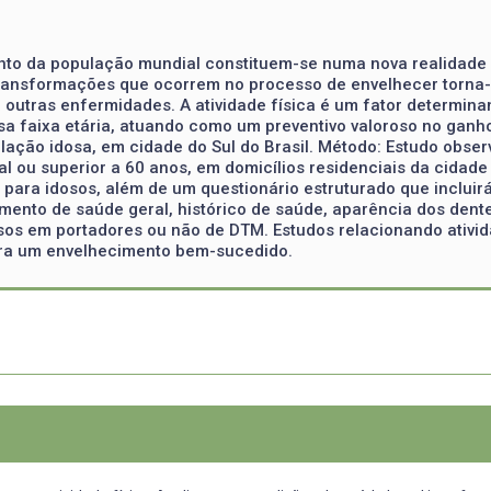
ento da população mundial constituem-se numa nova realidad
 transformações que ocorrem no processo de envelhecer torna-
 outras enfermidades. A atividade física é um fator determina
 faixa etária, atuando como um preventivo valoroso no ganho de
ação idosa, em cidade do Sul do Brasil. Método: Estudo observ
al ou superior a 60 anos, em domicílios residenciais da cidade
o para idosos, além de um questionário estruturado que inclu
mento de saúde geral, histórico de saúde, aparência dos dentes
osos em portadores ou não de DTM. Estudos relacionando ativida
ara um envelhecimento bem-sucedido.