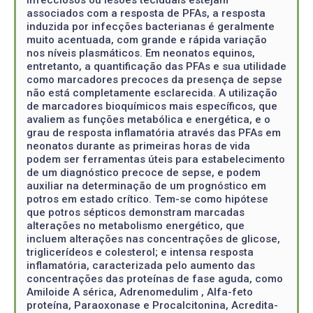
infecciosos ou lesões teciduais estejam
associados com a resposta de PFAs, a resposta
induzida por infecções bacterianas é geralmente
muito acentuada, com grande e rápida variação
nos níveis plasmáticos. Em neonatos equinos,
entretanto, a quantificação das PFAs e sua utilidade
como marcadores precoces da presença de sepse
não está completamente esclarecida. A utilização
de marcadores bioquímicos mais específicos, que
avaliem as funções metabólica e energética, e o
grau de resposta inflamatória através das PFAs em
neonatos durante as primeiras horas de vida
podem ser ferramentas úteis para estabelecimento
de um diagnóstico precoce de sepse, e podem
auxiliar na determinação de um prognóstico em
potros em estado crítico. Tem-se como hipótese
que potros sépticos demonstram marcadas
alterações no metabolismo energético, que
incluem alterações nas concentrações de glicose,
triglicerídeos e colesterol; e intensa resposta
inflamatória, caracterizada pelo aumento das
concentrações das proteínas de fase aguda, como
Amiloide A sérica, Adrenomedulim , Alfa-feto
proteína, Paraoxonase e Procalcitonina, Acredita-