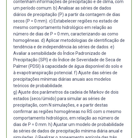
contenham informações de precipitação e de clima, com
um período comum. b) Analisar as séries de dados
diários de precipitação (P) a partir da contagem de dias
secos (P = 0 mm). c) Estabelecer regiões no estado de
mesmo comportamento hidrológico em relação ao
número de dias de P = 0 mm, caracterizando-as como
homogêneas. d) Aplicar metodologias de identificação de
tendência e de independência às séries de dados. e)
Avaliar a sensibilidade do Índice Padronizado de
Precipitação (SPI) e do Índice de Severidade de Seca de
Palmer (PDSI) à capacidade de água disponível do solo e
à evapotranspiração potencial. f) Ajuste das séries de
precipitações mínimas diárias anuais aos modelos
teóricos de probabilidade.
g) Ajuste dos parâmetros da cadeia de Markov de dois
estados (seco/úmido) para simular as séries de
precipitação, com N simulações, e a partir destas
confirmar as regiões homogêneas no RS com o mesmo
comportamento hidrológico, em relação ao número de
dias de P = 0 mm. h) Ajustar um modelo de probabilidade
às séries de dados de precipitação mínima diária anual e
simuladas. i) Realizar o zoneamento agrícola das três