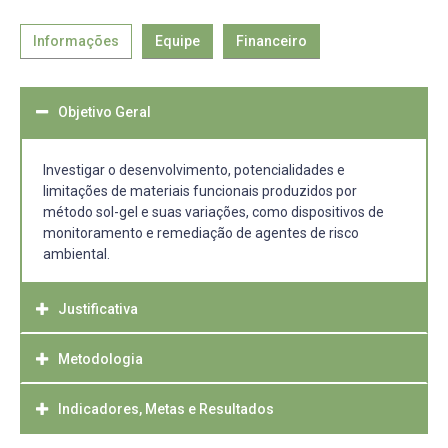
Informações
Equipe
Financeiro
Objetivo Geral
Investigar o desenvolvimento, potencialidades e
limitações de materiais funcionais produzidos por
método sol-gel e suas variações, como dispositivos de
monitoramento e remediação de agentes de risco
ambiental.
Justificativa
Metodologia
Água potável pode ser considerado o bem mais valioso
comum a todo ser humano, porém o acesso a este
recurso fundamental ainda não é algo garantido a todos.
Indicadores, Metas e Resultados
Inicialmente a proposta estará concentrada a remoção de
Segundo o Relatório Mundial das Nações Unidas sobre o
elementos potencialmente tóxicos, como arsênio,