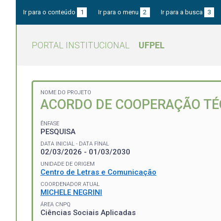
Ir para o conteúdo
1
Ir para o menu
2
Ir para a busca
3
PORTAL INSTITUCIONAL
UFPEL
NOME DO PROJETO
ACORDO DE COOPERAÇÃO TÉ
ÊNFASE
PESQUISA
DATA INICIAL - DATA FINAL
02/03/2026 - 01/03/2030
UNIDADE DE ORIGEM
Centro de Letras e Comunicação
COORDENADOR ATUAL
MICHELE NEGRINI
ÁREA CNPQ
Ciências Sociais Aplicadas