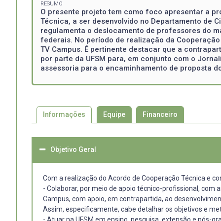
RESUMO
O presente projeto tem como foco apresentar a pr
Técnica, a ser desenvolvido no Departamento de C
regulamenta o deslocamento de professores do mag
federais. No período de realização da Cooperação 
TV Campus. É pertinente destacar que a contrapar
por parte da UFSM para, em conjunto com o Jornal
assessoria para o encaminhamento de proposta d
Informações
Equipe
Financeiro
Objetivo Geral
Com a realização do Acordo de Cooperação Técnica e com 
- Colaborar, por meio de apoio técnico-profissional, c
Campus, com apoio, em contrapartida, ao desenvolvime
Assim, especificamente, cabe detalhar os objetivos e me
- Atuar na UFSM em ensino, pesquisa, extensão e pós-gr