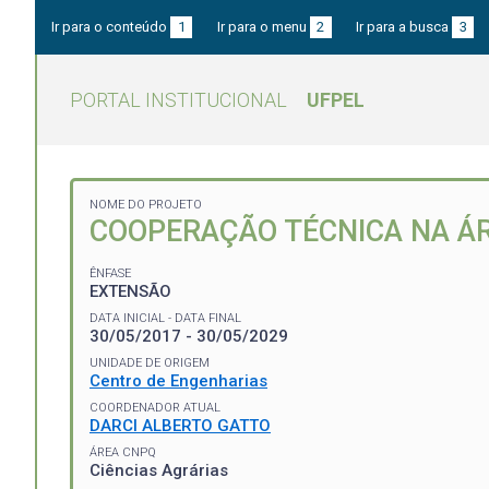
Ir para o conteúdo
1
Ir para o menu
2
Ir para a busca
3
PORTAL INSTITUCIONAL
UFPEL
NOME DO PROJETO
COOPERAÇÃO TÉCNICA NA ÁR
ÊNFASE
EXTENSÃO
DATA INICIAL - DATA FINAL
30/05/2017 - 30/05/2029
UNIDADE DE ORIGEM
Centro de Engenharias
COORDENADOR ATUAL
DARCI ALBERTO GATTO
ÁREA CNPQ
Ciências Agrárias