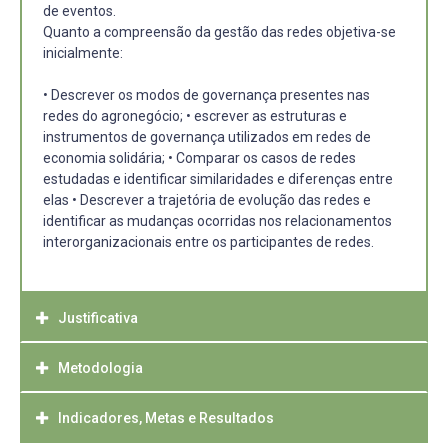
de eventos.
Quanto a compreensão da gestão das redes objetiva-se
inicialmente:
• Descrever os modos de governança presentes nas
redes do agronegócio; • escrever as estruturas e
instrumentos de governança utilizados em redes de
economia solidária; • Comparar os casos de redes
estudadas e identificar similaridades e diferenças entre
elas • Descrever a trajetória de evolução das redes e
identificar as mudanças ocorridas nos relacionamentos
interorganizacionais entre os participantes de redes.
Justificativa
Metodologia
Apesar dos exemplos anteriormente expostos, as redes
interorganizacionais relativas agronegócio enfrentam
barreiras para se consolidarem. Constata-se uma fraca
Indicadores, Metas e Resultados
Estratégias e métodos de pesquisa
coordenação entre os atores, tendo como consequências