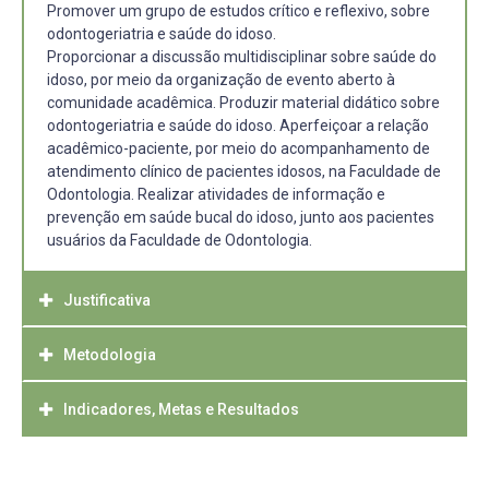
Promover um grupo de estudos crítico e reflexivo, sobre
odontogeriatria e saúde do idoso.
Proporcionar a discussão multidisciplinar sobre saúde do
idoso, por meio da organização de evento aberto à
comunidade acadêmica. Produzir material didático sobre
odontogeriatria e saúde do idoso. Aperfeiçoar a relação
acadêmico-paciente, por meio do acompanhamento de
atendimento clínico de pacientes idosos, na Faculdade de
Odontologia. Realizar atividades de informação e
prevenção em saúde bucal do idoso, junto aos pacientes
usuários da Faculdade de Odontologia.
Justificativa
Metodologia
O curso de Odontologia da Faculdade Federal de Pelotas,
não tem em sua grade curricular uma disciplina que
aborde questões relacionadas à Odontogeriatria e
Indicadores, Metas e Resultados
Ação de ensino - Grupo de estudo:
Gerontologia, que se dedique à qualificar o atendimento
Serão realizadas reuniões semanais, com duração de 2
clínico do paciente idoso, abordando questões
horas, para discussão de conteúdos sobre odontogeriatria
Ação: Grupo de Estudo
psicossociais e comorbidades associadas ao processo de
e saúde do idoso, previamente selecionados. A busca e a