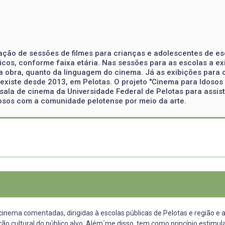
ação de sessões de filmes para crianças e adolescentes de esc
cos, conforme faixa etária. Nas sessões para as escolas a ex
 da obra, quanto da linguagem do cinema. Já as exibições para
l existe desde 2013, em Pelotas. O projeto "Cinema para Idosos 
sala de cinema da Universidade Federal de Pelotas para assisti
idosos com a comunidade pelotense por meio da arte.
e cinema comentadas, dirigidas à escolas públicas de Pelotas e região 
 cultural do público alvo. Além´me disso, tem como princípio estimula