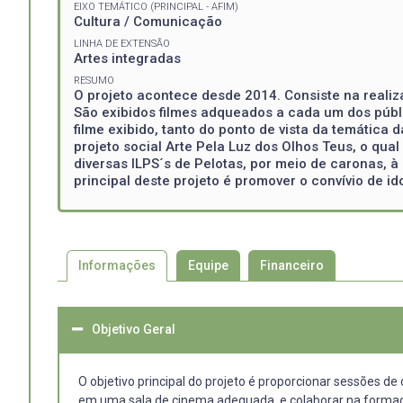
EIXO TEMÁTICO (PRINCIPAL - AFIM)
Cultura / Comunicação
LINHA DE EXTENSÃO
Artes integradas
RESUMO
O projeto acontece desde 2014. Consiste na realiz
São exibidos filmes adqueados a cada um dos públi
filme exibido, tanto do ponto de vista da temática
projeto social Arte Pela Luz dos Olhos Teus, o qua
diversas ILPS´s de Pelotas, por meio de caronas, à 
principal deste projeto é promover o convívio de 
Informações
Equipe
Financeiro
Objetivo Geral
O objetivo principal do projeto é proporcionar sessões d
em uma sala de cinema adequada, e colaborar na formação