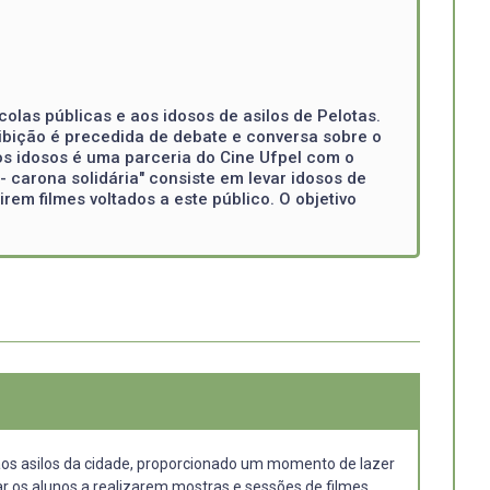
olas públicas e aos idosos de asilos de Pelotas.
ibição é precedida de debate e conversa sobre o
 os idosos é uma parceria do Cine Ufpel com o
- carona solidária" consiste em levar idosos de
rem filmes voltados a este público. O objetivo
e aos asilos da cidade, proporcionado um momento de lazer
r os alunos a realizarem mostras e sessões de filmes