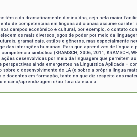
os têm sido dramaticamente diminuídas, seja pela maior facili
mento de competências em línguas adicionais assume caráter a
nos campos econômico e cultural, por exemplo, o contato co
elecem os mais diversos jogos de poder por meio da linguage
struturais, gramaticais, estilos e gêneros, mas especialmente 
ge das interações humanas. Para que aprendizes de língua e 
e competência simbólica (KRAMSCH, 2006, 2011; KRAMSCH; WHI
re ações desenvolvidas por meio da linguagem que permitem ao
e perspectivas ainda emergentes na Linguística Aplicada – co
o sobre o desenvolvimento de LA (e sobre a própria língua ma
s e docentes em formação, tanto no que diz respeito aos mate
no ensino/aprendizagem e/ou fora da escola.