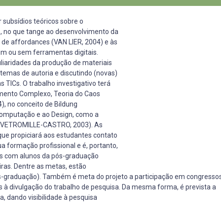
ir subsídios teóricos sobre o
s, no que tange ao desenvolvimento da
de affordances (VAN LIER, 2004) e às
m ou sem ferramentas digitais.
iaridades da produção de materiais
temas de autoria e discutindo (novas)
 TICs. O trabalho investigativo terá
mento Complexo, Teoria do Caos
, no conceito de Bildung
Computação e ao Design, como a
a (VETROMILLE-CASTRO, 2003). As
que propiciará aos estudantes contato
a formação profissional e é, portanto,
ões com alunos da pós-graduação
iras. Dentre as metas, estão
ós-graduação). Também é meta do projeto a participação em congressos e 
 à divulgação do trabalho de pesquisa. Da mesma forma, é prevista a
a, dando visibilidade à pesquisa