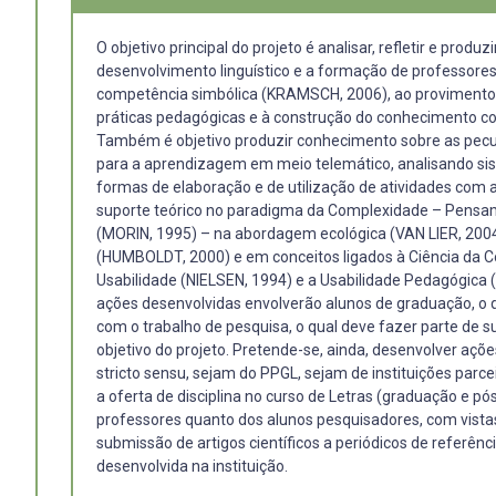
O objetivo principal do projeto é analisar, refletir e produz
desenvolvimento linguístico e a formação de professore
competência simbólica (KRAMSCH, 2006), ao provimento 
práticas pedagógicas e à construção do conhecimento co
Também é objetivo produzir conhecimento sobre as pecul
para a aprendizagem em meio telemático, analisando sis
formas de elaboração e de utilização de atividades com as
suporte teórico no paradigma da Complexidade – Pensa
(MORIN, 1995) – na abordagem ecológica (VAN LIER, 2004)
(HUMBOLDT, 2000) e em conceitos ligados à Ciência da 
Usabilidade (NIELSEN, 1994) e a Usabilidade Pedagógic
ações desenvolvidas envolverão alunos de graduação, o 
com o trabalho de pesquisa, o qual deve fazer parte de su
objetivo do projeto. Pretende-se, ainda, desenvolver aç
stricto sensu, sejam do PPGL, sejam de instituições parce
a oferta de disciplina no curso de Letras (graduação e p
professores quanto dos alunos pesquisadores, com vistas
submissão de artigos científicos a periódicos de referênci
desenvolvida na instituição.