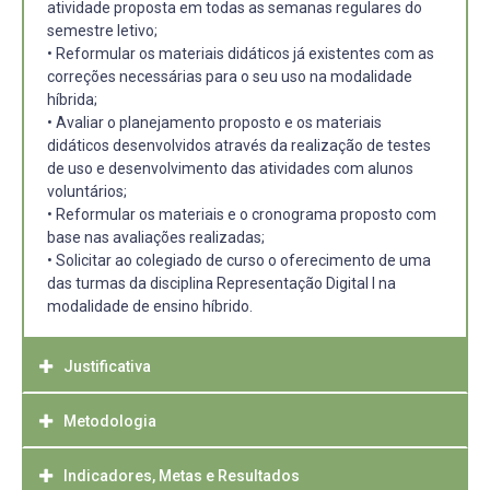
atividade proposta em todas as semanas regulares do
semestre letivo;
• Reformular os materiais didáticos já existentes com as
correções necessárias para o seu uso na modalidade
híbrida;
• Avaliar o planejamento proposto e os materiais
didáticos desenvolvidos através da realização de testes
de uso e desenvolvimento das atividades com alunos
voluntários;
• Reformular os materiais e o cronograma proposto com
base nas avaliações realizadas;
• Solicitar ao colegiado de curso o oferecimento de uma
das turmas da disciplina Representação Digital I na
modalidade de ensino híbrido.
Justificativa
Metodologia
A ocorrência do contexto atual de pandemia e necessário
distanciamento entre as pessoas, demonstrou a
necessária e talvez imprescindível revisão das
Indicadores, Metas e Resultados
O projeto unificado proposto caracteriza-se como projeto